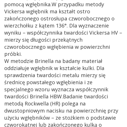
pomocą wgłębnika.W przypadku metody
Vickersa wgłębnik ma kształt ostro
zakończonego ostrosłupa czworobocznego o
wierzchołku z kątem 136°. Dla wyznaczenie
wyniku – współczynnika twardości Vickersa HV –
mierzy się długości przekątnych
czworobocznego wgłębienia w powierzchni
próbki.
W metodzie Brinella na badany materiał
oddziałuje wgłębnik w kształcie kulki. Dla
sprawdzenia twardości metalu mierzy się
średnicę powstałego wgłębienia i ze
specjalnego wzoru wyznacza współczynnik
twardości Brinella HBW.Badanie twardości
metodą Rockwella (HR) polega na
dwustopniowym nacisku na powierzchnię przy
użyciu wgłębników – ze stożkiem o podstawie
czworokątnej lub zakończonego kulką o