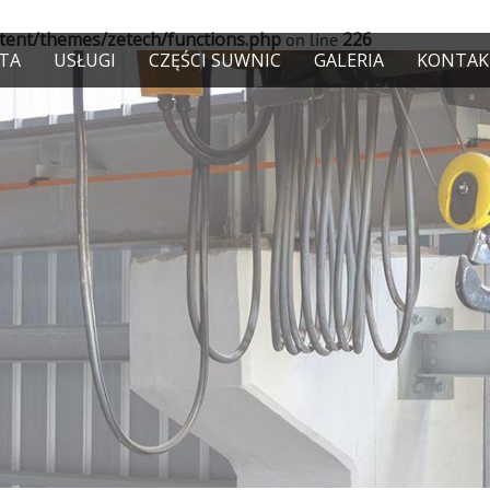
ent/themes/zetech/functions.php
226
on line
TA
USŁUGI
CZĘŚCI SUWNIC
GALERIA
KONTAK
ech/www/wp-content/themes/zetech/functions.php
2
on line