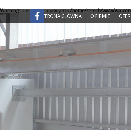
Warning
/home/zetech/www/wp-cont
: Undefined array key 0 in
STRONA GŁÓWNA
O FIRMIE
OFER
Warning
/home/zet
: Attempt to read property "cat_ID" on null in